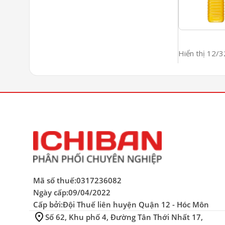
Hiển thị 12/
Mã số thuế:
0317236082
Ngày cấp:
09/04/2022
Cấp bởi:
Đội Thuế liên huyện Quận 12 - Hóc Môn
location_on
Số 62, Khu phố 4, Đường Tân Thới Nhất 17,