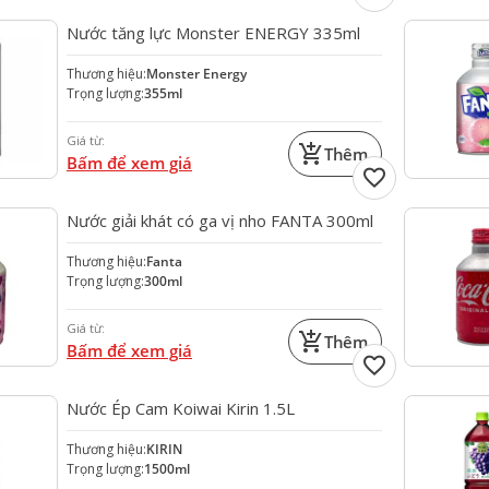
Nước tăng lực Monster ENERGY 335ml
Thương hiệu:
Monster Energy
Trọng lượng:
355ml
Giá từ:
add_shopping_cart
Thêm
Bấm để xem giá
favorite
Nước giải khát có ga vị nho FANTA 300ml
Thương hiệu:
Fanta
Trọng lượng:
300ml
Giá từ:
add_shopping_cart
Thêm
Bấm để xem giá
favorite
Nước Ép Cam Koiwai Kirin 1.5L
Thương hiệu:
KIRIN
Trọng lượng:
1500ml