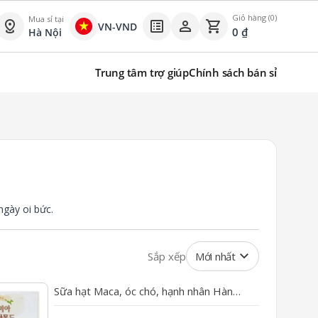
Giỏ hàng (0)
Mua sỉ tại
distance
list_alt
person
shopping_cart
VN-VND
0
₫
Hà Nội
Trung tâm trợ giúp
Chính sách bán sỉ
ngày oi bức.
keyboard_arrow_down
Sắp xếp
Mới nhất
Sữa hạt Maca, óc chó, hạnh nhân Hàn
Quốc ( 190ml*16 hộp )
---