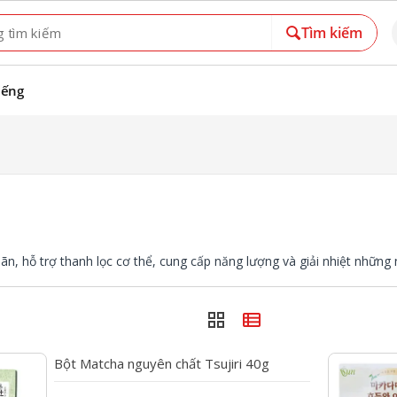
Tìm kiếm
iếng
ãn, hỗ trợ thanh lọc cơ thể, cung cấp năng lượng và giải nhiệt những 
grid_view
view_list
favorite
Bột Matcha nguyên chất Tsujiri 40g
---