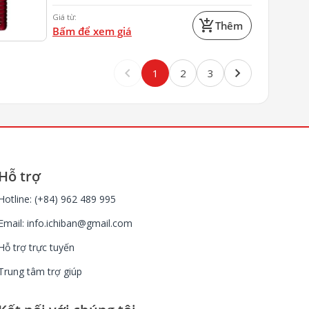
Giá từ:
add_shopping_cart
Thêm
Bấm để xem giá
keyboard_arrow_left
keyboard_arrow_right
1
2
3
Hỗ trợ
Hotline: (+84) 962 489 995
Email:
info.ichiban@gmail.com
Hỗ trợ trực tuyến
Trung tâm trợ giúp