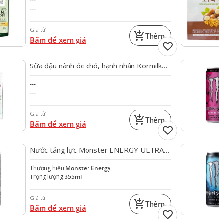
---
Giá từ:
add_shopping_cart
Thêm
Bấm để xem giá
favorite
Sữa đậu nành óc chó, hạnh nhân Kormilk
Hàn Quốc ( 190ml*16 Hộp )
---
---
Giá từ:
add_shopping_cart
Thêm
Bấm để xem giá
favorite
Nước tăng lực Monster ENERGY ULTRA
335ml
Thương hiệu:
Monster Energy
Trọng lượng:
355ml
Giá từ:
add_shopping_cart
Thêm
Bấm để xem giá
favorite