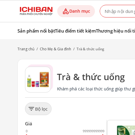
category
Danh mục
Sản phẩm nổi bật
Tiêu điểm tiết kiệm
Thương hiệu nổi t
Trang chủ
/
Cho Mẹ & Gia đình
/
Trà & thức uống
Trà & thức uống
Khám phá các loại thức uống giúp thư gi
filter_list
Bộ lọc
favorite
Giá
0
999999999999