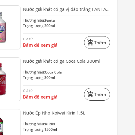
Nước giải khát có ga vị đào trắng FANTA
300ml
Thương hiệu:
Fanta
Trọng lượng:
300ml
Giá từ:
add_shopping_cart
Thêm
Bấm để xem giá
Nước giải khát có ga Coca Cola 300ml
Thương hiệu:
Coca Cola
Trọng lượng:
300ml
Giá từ:
add_shopping_cart
Thêm
Bấm để xem giá
Nước Ép Nho Koiwai Kirin 1.5L
Thương hiệu:
KIRIN
Trọng lượng:
1500ml