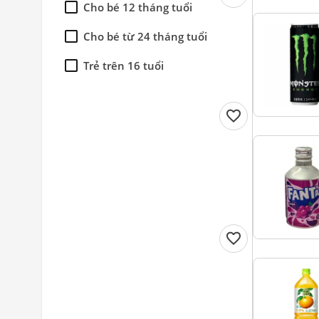
Cho bé 12 tháng tuổi
Sawayaka Kenbi
Cho bé từ 24 tháng tuổi
Tsujiri
Trẻ trên 16 tuổi
favorite
favorite