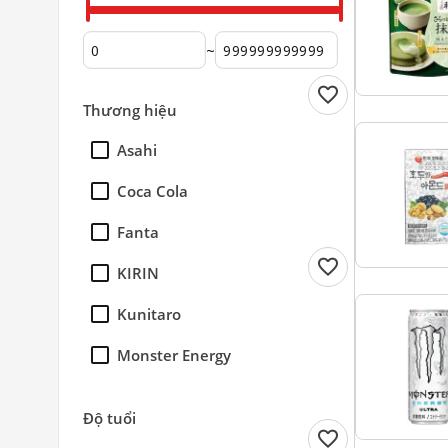
~
favorite
Thương hiệu
Asahi
Coca Cola
Fanta
favorite
KIRIN
Kunitaro
Monster Energy
Orihiro
Độ tuổi
favorite
Sangaria