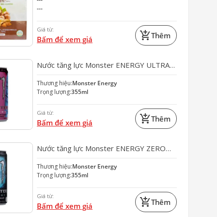
---
Giá từ:
add_shopping_cart
Thêm
Bấm để xem giá
Nước tăng lực Monster ENERGY ULTRA
FANTASY RUBY RED 335ml
Thương hiệu:
Monster Energy
Trọng lượng:
355ml
Giá từ:
add_shopping_cart
Thêm
Bấm để xem giá
Nước tăng lực Monster ENERGY ZERO
SUGAR 335ml
Thương hiệu:
Monster Energy
Trọng lượng:
355ml
Giá từ:
add_shopping_cart
Thêm
Bấm để xem giá