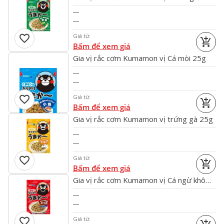
---
---
favorite
Giá từ:
add_shopping_cart
Bấm để xem giá
Gia vị rắc cơm Kumamon vị Cá mòi 25g
---
---
favorite
Giá từ:
add_shopping_cart
Bấm để xem giá
Gia vị rắc cơm Kumamon vị trứng gà 25g
---
---
favorite
Giá từ:
add_shopping_cart
Bấm để xem giá
Gia vị rắc cơm Kumamon vị Cá ngừ khô
25g
---
---
favorite
Giá từ: