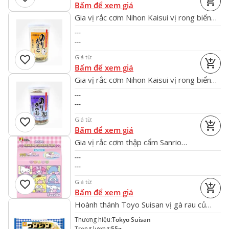
add_shopping_cart
Bấm để xem giá
Gia vị rắc cơm Nihon Kaisui vị rong biển
và trứng
---
---
favorite
Giá từ:
add_shopping_cart
Bấm để xem giá
Gia vị rắc cơm Nihon Kaisui vị rong biển
và cá ngừ
---
---
favorite
Giá từ:
add_shopping_cart
Bấm để xem giá
Gia vị rắc cơm thập cẩm Sanrio
Characters túi 20 gói
---
---
favorite
Giá từ:
add_shopping_cart
Bấm để xem giá
Hoành thánh Toyo Suisan vị gà rau củ
55g (xanh dương)
Thương hiệu:
Tokyo Suisan
Trọng lượng:
55g