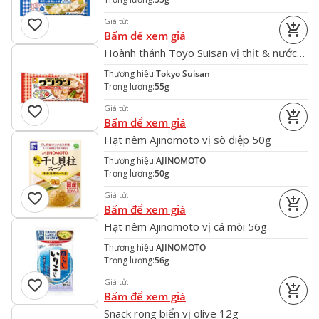
favorite
Giá từ:
add_shopping_cart
Bấm để xem giá
Hoành thánh Toyo Suisan vị thịt & nước
tương 55g (đỏ)
Thương hiệu:
Tokyo Suisan
Trọng lượng:
55g
favorite
Giá từ:
add_shopping_cart
Bấm để xem giá
Hạt nêm Ajinomoto vị sò điệp 50g
Thương hiệu:
AJINOMOTO
Trọng lượng:
50g
favorite
Giá từ:
add_shopping_cart
Bấm để xem giá
Hạt nêm Ajinomoto vị cá mòi 56g
Thương hiệu:
AJINOMOTO
Trọng lượng:
56g
favorite
Giá từ:
add_shopping_cart
Bấm để xem giá
Snack rong biển vị olive 12g