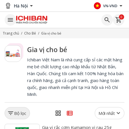
distance
arrow_drop_down
arrow_drop_down
Hà Nội
VN-VND
0
menu
search
shopping_cart
Trang chủ
/
Cho Bé
/
Gia vị cho bé
Gia vị cho bé
Ichiban Việt Nam là nhà cung cấp sỉ các mặt hàng
mẹ bé chất lượng cao nhập khẩu từ Nhật Bản,
Hàn Quốc. Chúng tôi cam kết 100% hàng hóa bán
ra chính hãng, giá cả cạnh tranh, giao hàng toàn
quốc, giao nhanh miễn phí tại Hà Nội và Hồ Chí
Minh.
filter_list
grid_view
view_list
keyboard_arrow_down
Bộ lọc
Mới nhất
favorite
Gia vị rắc cơm Kumamon vị rau 25g