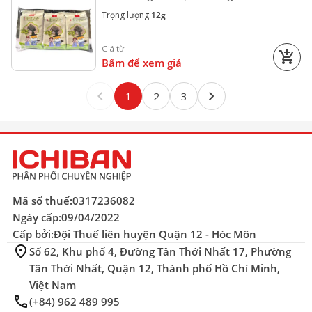
Trọng lượng:
12g
Giá từ:
add_shopping_cart
Bấm để xem giá
keyboard_arrow_left
keyboard_arrow_right
1
2
3
Mã số thuế:
0317236082
Ngày cấp:
09/04/2022
Cấp bởi:
Đội Thuế liên huyện Quận 12 - Hóc Môn
location_on
Số 62, Khu phố 4, Đường Tân Thới Nhất 17, Phường
Tân Thới Nhất, Quận 12, Thành phố Hồ Chí Minh,
Việt Nam
phone
(+84) 962 489 995