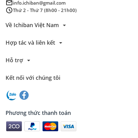
mail
info.ichiban@gmail.com
schedule
Thứ 2 - Thứ 7 (8h00 - 21h00)
arrow_drop_down
Về Ichiban Việt Nam
arrow_drop_down
Hợp tác và liên kết
arrow_drop_down
Hỗ trợ
Kết nối với chúng tôi
Phương thức thanh toán