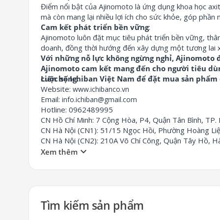
Điểm nổi bật của Ajinomoto là ứng dụng khoa học axit
mà còn mang lại nhiều lợi ích cho sức khỏe,
góp phần n
Cam kết phát triển bền vững
:
Ajinomoto luôn đặt mục tiêu phát triển bền vững,
thân
doanh,
đồng thời hướng đến xây dựng một tương lai x
Với những nỗ lực không ngừng nghỉ, Ajinomoto đ
Ajinomoto cam kết mang đến cho người tiêu dùng
cuộc sống.
Liên hệ Ichiban Việt Nam để đặt mua sản phẩm 
Website:
www.ichibanco.vn
Email:
info.ichiban@gmail.com
Hotline: 0962489995
CN Hồ Chí Minh: 7 Cộng Hòa, P4, Quận Tân Bình, TP.
CN Hà Nội (CN1): 51/15 Ngọc Hồi, Phường Hoàng Liệ
CN Hà Nội (CN2): 210A Võ Chí Công, Quận Tây Hồ, Hà
keyboard_arrow_down
Xem thêm
Tìm kiếm sản phẩm