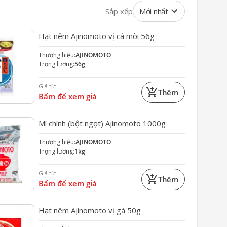
keyboard_arrow_down
Sắp xếp
Mới nhất
Hạt nêm Ajinomoto vị cá mòi 56g
Thương hiệu:
AJINOMOTO
Trọng lượng:
56g
Giá từ:
add_shopping_cart
Thêm
Bấm để xem giá
Mì chính (bột ngọt) Ajinomoto 1000g
Thương hiệu:
AJINOMOTO
Trọng lượng:
1kg
Giá từ:
add_shopping_cart
Thêm
Bấm để xem giá
Hạt nêm Ajinomoto vị gà 50g