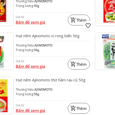
Thương hiệu:
AJINOMOTO
Trọng lượng:
50g
Giá từ:
add_shopping_cart
Thêm
Bấm để xem giá
favorite
Hạt nêm Ajinomoto vị rong biển 56g
Thương hiệu:
AJINOMOTO
Trọng lượng:
56g
Giá từ:
add_shopping_cart
Thêm
Bấm để xem giá
Hạt nêm Ajinomoto thịt hầm rau củ 50g
Thương hiệu:
AJINOMOTO
Trọng lượng:
50g
Giá từ:
add_shopping_cart
Thêm
Bấm để xem giá