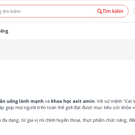
Tìm kiếm
iếng
ăn uống lành mạnh
và
khoa học axit amin
.
Với sứ mệnh "Eat W
p giúp mọi người trên toàn thế giới đạt được mục tiêu sức khỏe v
m đa dạng,
từ gia vị mì chính huyền thoại,
thực phẩm chức năng,
đến