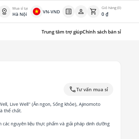
Giỏ hàng (0)
Mua sỉ tại
distance
list_alt
person
shopping_cart
VN-VND
0
₫
Hà Nội
Trung tâm trợ giúp
Chính sách bán sỉ
call
Tư vấn mua sỉ
ell,
Live Well" (Ăn ngon,
Sống khỏe),
Ajinomoto
à thể chất.
 các nguyên liệu thực phẩm và giải pháp dinh dưỡng