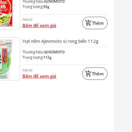
Thương hiệu:
AJINOMOTO
Trọng lượng:
50g
Giá từ:
add_shopping_cart
Thêm
Bấm để xem giá
Hạt nêm Ajinomoto vị rong biển 112g
Thương hiệu:
AJINOMOTO
Trọng lượng:
112g
Giá từ:
add_shopping_cart
Thêm
Bấm để xem giá