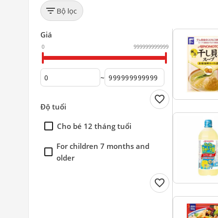
filter_list
Bộ lọc
favorite
Giá
0
999999999999
~
favorite
Độ tuổi
Cho bé 12 tháng tuổi
For children 7 months and
older
favorite