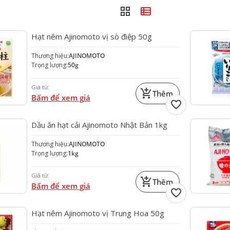
grid_view
view_list
favorite
Hạt nêm Ajinomoto vị sò điệp 50g
Thương hiệu:
AJINOMOTO
Trọng lượng:
50g
Giá từ:
add_shopping_cart
Thêm
Bấm để xem giá
favorite
Dầu ăn hạt cải Ajinomoto Nhật Bản 1kg
Thương hiệu:
AJINOMOTO
Trọng lượng:
1kg
Giá từ:
add_shopping_cart
Thêm
Bấm để xem giá
favorite
Hạt nêm Ajinomoto vị Trung Hoa 50g