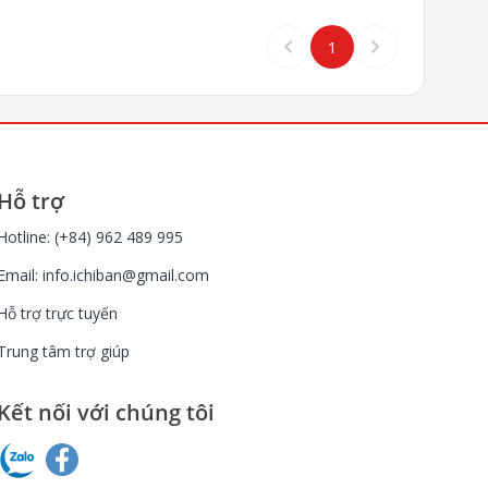
keyboard_arrow_left
keyboard_arrow_right
1
Hỗ trợ
Hotline: (+84) 962 489 995
Email:
info.ichiban@gmail.com
Hỗ trợ trực tuyến
Trung tâm trợ giúp
Kết nối với chúng tôi