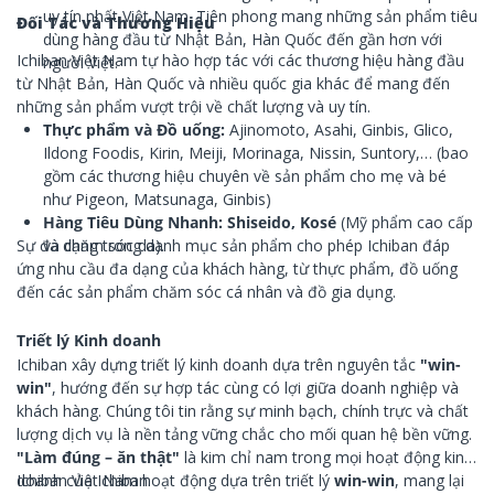
uy tín nhất Việt Nam. Tiên phong mang những sản phẩm tiêu
Đối Tác và Thương Hiệu
dùng hàng đầu từ Nhật Bản, Hàn Quốc đến gần hơn với
Ichiban Việt Nam tự hào hợp tác với các thương hiệu hàng đầu
người Việt.
từ Nhật Bản, Hàn Quốc và nhiều quốc gia khác để mang đến
những sản phẩm vượt trội về chất lượng và uy tín.
Thực phẩm và Đồ uống:
Ajinomoto, Asahi, Ginbis, Glico,
Ildong Foodis, Kirin, Meiji, Morinaga, Nissin, Suntory,… (bao
gồm các thương hiệu chuyên về sản phẩm cho mẹ và bé
như Pigeon, Matsunaga, Ginbis)
Hàng Tiêu Dùng Nhanh: Shiseido, Kosé
(Mỹ phẩm cao cấp
Sự đa dạng trong danh mục sản phẩm cho phép Ichiban đáp
và chăm sóc da).
ứng nhu cầu đa dạng của khách hàng, từ thực phẩm, đồ uống
đến các sản phẩm chăm sóc cá nhân và đồ gia dụng.
Triết lý Kinh doanh
Ichiban xây dựng triết lý kinh doanh dựa trên nguyên tắc
"win-
win"
, hướng đến sự hợp tác cùng có lợi giữa doanh nghiệp và
khách hàng. Chúng tôi tin rằng sự minh bạch, chính trực và chất
lượng dịch vụ là nền tảng vững chắc cho mối quan hệ bền vững.
"Làm đúng – ăn thật"
là kim chỉ nam trong mọi hoạt động kinh
doanh của Ichiban.
Ichiban Việt Nam hoạt động dựa trên triết lý
win-win
, mang lại