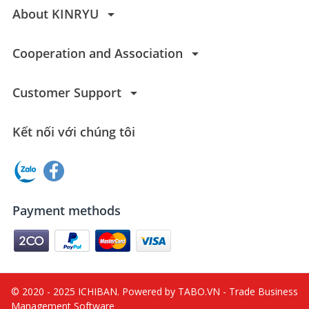
arrow_drop_down
About KINRYU
arrow_drop_down
Cooperation and Association
arrow_drop_down
Customer Support
Kết nối với chúng tôi
Payment methods
© 2020 - 2025 ICHIBAN. Powered by TABO.VN - Trade Business
Management Software