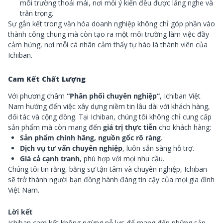
môi trường thoải mái, nơi mỗi ý kiến đều được lắng nghe và
trân trọng.
Sự gắn kết trong văn hóa doanh nghiệp không chỉ góp phần vào
thành công chung mà còn tạo ra một môi trường làm việc đầy
cảm hứng, nơi mỗi cá nhân cảm thấy tự hào là thành viên của
Ichiban.
Cam Kết Chất Lượng
Với phương châm
“Phân phối chuyên nghiệp”
, Ichiban Việt
Nam hướng đến việc xây dựng niềm tin lâu dài với khách hàng,
đối tác và cộng đồng. Tại Ichiban, chúng tôi không chỉ cung cấp
sản phẩm mà còn mang đến
giá trị thực tiễn
cho khách hàng:
Sản phẩm chính hãng, nguồn gốc rõ ràng
.
Dịch vụ tư vấn chuyên nghiệp
, luôn sẵn sàng hỗ trợ.
Giá cả cạnh tranh
, phù hợp với mọi nhu cầu.
Chúng tôi tin rằng, bằng sự tận tâm và chuyên nghiệp, Ichiban
sẽ trở thành người bạn đồng hành đáng tin cậy của mọi gia đình
Việt Nam.
Lời kết
Ichiban cam kết không ngừng nỗ lực để mang đến những sản