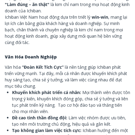
"Làm đúng – ăn thật"
là kim chỉ nam trong mọi hoạt động kinh
doanh của Ichiban.
Ichiban Việt Nam hoạt động dựa trên triết lý
win-win
, mang lại
lợi ích cân bằng giữa khách hàng và doanh nghiệp. Sự minh
bạch, chân thành và chuyên nghiệp là kim chỉ nam trong mọi
hoạt động kinh doanh, giúp xây dựng mối quan hệ bền vững
cùng đối tác.
Văn Hóa Doanh Nghiệp
Văn hóa
“Đoàn Kết Tích Cực”
là nền tảng giúp Ichiban phát
triển vững mạnh. Tại đây, mỗi cá nhân được khuyến khích phát
huy sáng tạo, chia sẻ ý tưởng, và làm việc cùng nhau để đạt
mục tiêu chung.
Khuyến khích phát triển cá nhân:
Mọi thành viên được tôn
trọng ý kiến, khuyến khích đóng góp, chia sẻ ý tưởng và liên
tục phát triển kỹ năng. Tạo cơ hội đào tạo và thăng tiến
cho mọi nhân viên.
Đề cao tinh thần đồng đội:
Làm việc nhóm được ưu tiên,
tạo nên môi trường chủ động, hiệu quả và gắn kết.
Tạo không gian làm việc tích cực:
Ichiban hướng đến một