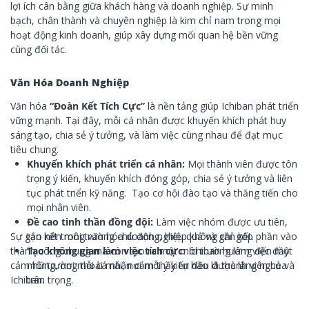
lợi ích cân bằng giữa khách hàng và doanh nghiệp. Sự minh
bạch, chân thành và chuyên nghiệp là kim chỉ nam trong mọi
hoạt động kinh doanh, giúp xây dựng mối quan hệ bền vững
cùng đối tác.
Văn Hóa Doanh Nghiệp
Văn hóa
“Đoàn Kết Tích Cực”
là nền tảng giúp Ichiban phát triển
vững mạnh. Tại đây, mỗi cá nhân được khuyến khích phát huy
sáng tạo, chia sẻ ý tưởng, và làm việc cùng nhau để đạt mục
tiêu chung.
Khuyến khích phát triển cá nhân:
Mọi thành viên được tôn
trọng ý kiến, khuyến khích đóng góp, chia sẻ ý tưởng và liên
tục phát triển kỹ năng. Tạo cơ hội đào tạo và thăng tiến cho
mọi nhân viên.
Đề cao tinh thần đồng đội:
Làm việc nhóm được ưu tiên,
Sự gắn kết trong văn hóa doanh nghiệp không chỉ góp phần vào
tạo nên môi trường chủ động, hiệu quả và gắn kết.
thành công chung mà còn tạo ra một môi trường làm việc đầy
Tạo không gian làm việc tích cực:
Ichiban hướng đến một
cảm hứng, nơi mỗi cá nhân cảm thấy tự hào là thành viên của
môi trường thoải mái, nơi mỗi ý kiến đều được lắng nghe và
Ichiban.
trân trọng.