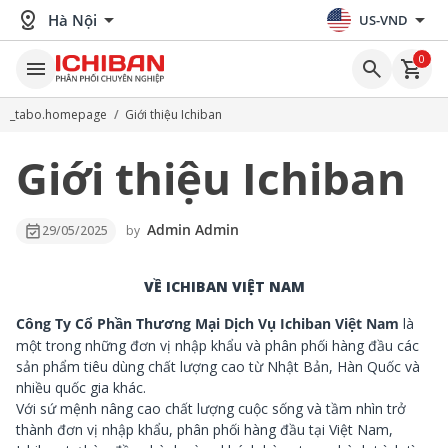
distance
arrow_drop_down
arrow_drop_down
Hà Nội
US-VND
0
menu
search
shopping_cart
_tabo.homepage
/
Giới thiệu Ichiban
Giới thiệu Ichiban
event_available
Admin Admin
29/05/2025
by
VỀ ICHIBAN VIỆT NAM
Công Ty Cổ Phần Thương Mại Dịch Vụ Ichiban Việt Nam
là
một trong những đơn vị nhập khẩu và phân phối hàng đầu các
sản phẩm tiêu dùng chất lượng cao từ Nhật Bản, Hàn Quốc và
nhiều quốc gia khác.
Với sứ mệnh nâng cao chất lượng cuộc sống và tầm nhìn trở
thành đơn vị nhập khẩu, phân phối hàng đầu tại Việt Nam,