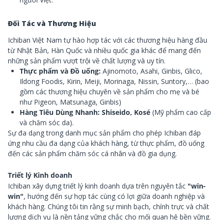
Đối Tác và Thương Hiệu
Ichiban Việt Nam tự hào hợp tác với các thương hiệu hàng đầu
từ Nhật Bản, Hàn Quốc và nhiều quốc gia khác để mang đến
những sản phẩm vượt trội về chất lượng và uy tín.
Thực phẩm và Đồ uống:
Ajinomoto, Asahi, Ginbis, Glico,
Ildong Foodis, Kirin, Meiji, Morinaga, Nissin, Suntory,… (bao
gồm các thương hiệu chuyên về sản phẩm cho mẹ và bé
như Pigeon, Matsunaga, Ginbis)
Hàng Tiêu Dùng Nhanh: Shiseido, Kosé
(Mỹ phẩm cao cấp
và chăm sóc da).
Sự đa dạng trong danh mục sản phẩm cho phép Ichiban đáp
ứng nhu cầu đa dạng của khách hàng, từ thực phẩm, đồ uống
đến các sản phẩm chăm sóc cá nhân và đồ gia dụng.
Triết lý Kinh doanh
Ichiban xây dựng triết lý kinh doanh dựa trên nguyên tắc
"win-
win"
, hướng đến sự hợp tác cùng có lợi giữa doanh nghiệp và
khách hàng. Chúng tôi tin rằng sự minh bạch, chính trực và chất
lượng dịch vụ là nền tảng vững chắc cho mối quan hệ bền vững.