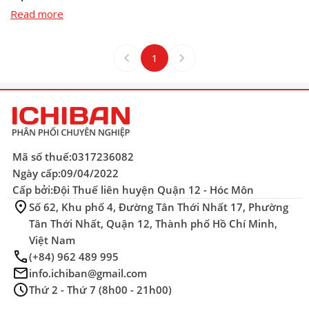
Read more
keyboard_arrow_left
keyboard_arrow_right
1
Mã số thuế:
0317236082
Ngày cấp:
09/04/2022
Cấp bởi:
Đội Thuế liên huyện Quận 12 - Hóc Môn
location_on
Số 62, Khu phố 4, Đường Tân Thới Nhất 17, Phường
Tân Thới Nhất, Quận 12, Thành phố Hồ Chí Minh,
Việt Nam
phone
(+84) 962 489 995
mail
info.ichiban@gmail.com
schedule
Thứ 2 - Thứ 7 (8h00 - 21h00)