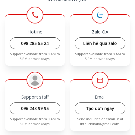
call
Hotline
Zalo OA
098 285 55 24
Liên hệ qua zalo
Support available from 8 AM to
Support available from 8 AM to
5 PM on weekdays.
5 PM on weekdays.
mail
Support staff
Email
096 248 99 95
Tạo đơn ngay
Support available from 8 AM to
Send inquiries or email us at
5 PM on weekdays.
info.ichiban@gmail.com
.