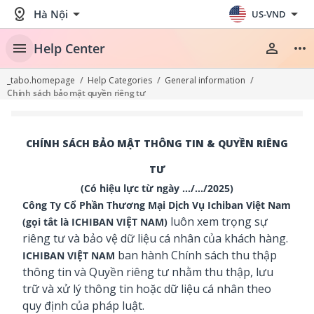
distance
arrow_drop_down
arrow_drop_down
Hà Nội
US-VND
menu
person
more_horiz
Help Center
_tabo.homepage
/
Help Categories
/
General information
/
Chính sách bảo mật quyền riêng tư
CHÍNH SÁCH BẢO MẬT THÔNG TIN & QUYỀN RIÊNG
TƯ
(Có hiệu lực từ ngày …/…/2025)
Công Ty Cổ Phần Thương Mại Dịch Vụ Ichiban Việt Nam
luôn xem trọng sự
(gọi tắt là ICHIBAN VIỆT NAM)
riêng tư và bảo vệ dữ liệu cá nhân của khách hàng.
ban hành Chính sách thu thập
ICHIBAN VIỆT NAM
thông tin và Quyền riêng tư nhằm thu thập, lưu
trữ và xử lý thông tin hoặc dữ liệu cá nhân theo
quy định của pháp luật.