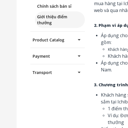
mua hàng tại I
Chính sách bán sỉ
web và qua nhân
Giới thiệu điểm
thưởng
2. Phạm vi áp d
Áp dụng cho 
arrow_drop_down
Product Catalog
gồm:
Khách hàng
arrow_drop_down
Khách hà
Payment
Áp dụng cho 
Nam.
arrow_drop_down
Transport
3. Chương trình
Khách hàng 
sắm tại Ichi
1 điểm t
Ví dụ: Đơ
thưởng