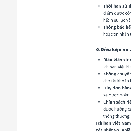
Thời hạn sử 
điểm được cộn
hết hiệu lực v
Thông báo hế
hoặc tin nhắn 
6. Điều kiện và
Điều kiện sử
Ichiban Việt N
Không chuyể
cho tài khoản 
Hủy đơn hàn
sẽ được hoàn l
Chính sách ri
được hưởng cá
thông thường.
Ichiban Việt Na
tốt nhất với nhi