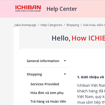
Help Center
_tabo.homepage
/
Help Categories
/
Shopping
/
Giới thiệu điểm
Hello,
How ICHI
arrow_drop_down
General information
arrow_drop_down
Shopping
1. Giới thiệu 
Services Provided
Ichiban Việt Na
khách hàng đã t
Hóa đơn và tem phụ
Việt Nam, quý k
Trả hàng và Hoàn tiền
mua sắm tiếp th