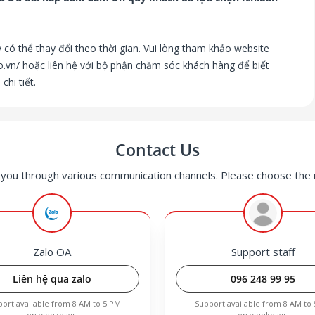
 có thể thay đổi theo thời gian. Vui lòng tham khảo website
o.vn/
hoặc liên hệ với bộ phận chăm sóc khách hàng để biết
chi tiết.
Contact Us
you through various communication channels. Please choose the
Zalo OA
Support staff
Liên hệ qua zalo
096 248 99 95
ort available from 8 AM to 5 PM
Support available from 8 AM to
on weekdays.
on weekdays.