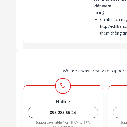
Việt Nam!
Lưu ý:
Chính sách này
http://ichibanc
thêm thông tin 
We are always ready to support 
call
Hotline
098 285 55 24
Support available from 8 AM to 5 PM
Supp
on weekdays.