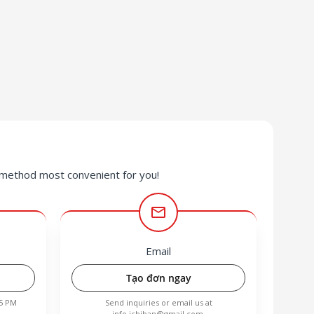
 method most convenient for you!
mail
Email
Tạo đơn ngay
 5 PM
Send inquiries or email us at
info.ichiban@gmail.com
.