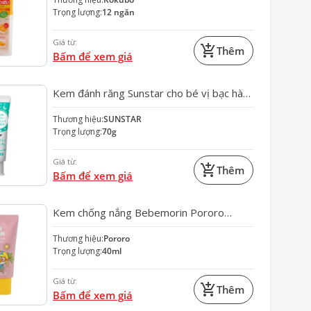
Trọng lượng:
12 ngăn
Giá từ:
add_shopping_cart
Thêm
Bấm để xem giá
Kem đánh răng Sunstar cho bé vị bạc hà
70g (xanh)
Thương hiệu:
SUNSTAR
Trọng lượng:
70g
Giá từ:
add_shopping_cart
Thêm
Bấm để xem giá
Kem chống nắng Bebemorin Pororo
SPF50+ PA++++ 40ml
Thương hiệu:
Pororo
Trọng lượng:
40ml
Giá từ:
add_shopping_cart
Thêm
Bấm để xem giá