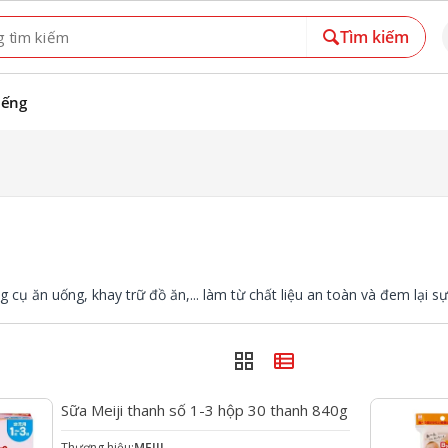
Tìm kiếm
iếng
cụ ăn uống, khay trữ đồ ăn,... làm từ chất liệu an toàn và đem lại sự 
grid_view
view_list
favorite
Sữa Meiji thanh số 1-3 hộp 30 thanh 840g
Thương hiệu:
MEIJI