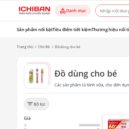
category
Danh mục
Sản phẩm nổi bật
Tiêu điểm tiết kiệm
Thương hiệu nổi t
Trang chủ
/
Cho Bé
/
Đồ dùng cho bé
Đồ dùng cho bé
Các sản phẩm từ bình sữa, cho đến dụng 
filter_list
Bộ lọc
favorite
Giá
0
999999999999