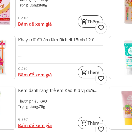
Trọng lượng:
840g
Giá từ:
add_shopping_cart
Thêm
Bấm để xem giá
favorite
Khay trữ đồ ăn dặm Richell 15mlx12 ô
---
---
Giá từ:
add_shopping_cart
Thêm
Bấm để xem giá
favorite
Kem đánh răng trẻ em Kao Kid vị dưa
gang 70g Nhật Bản
Thương hiệu:
KAO
Trọng lượng:
70g
Giá từ:
add_shopping_cart
Thêm
Bấm để xem giá
favorite