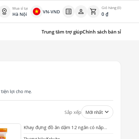
Giỏ hàng (0)
Mua sỉ tại
distance
list_alt
person
shopping_cart
VN-VND
0
₫
Hà Nội
Trung tâm trợ giúp
Chính sách bán sỉ
tiện lợi cho mẹ.
keyboard_arrow_down
Sắp xếp
Mới nhất
Khay đựng đồ ăn dặm 12 ngăn có nắp
Kokubo
Thương hiệu:
Kokubo