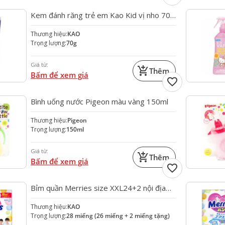
Kem đánh răng trẻ em Kao Kid vị nho 70g
Nhật Bản
Thương hiệu:
KAO
Trọng lượng:
70g
Giá từ:
add_shopping_cart
Thêm
Bấm để xem giá
favorite
Bình uống nước Pigeon màu vàng 150ml
Thương hiệu:
Pigeon
Trọng lượng:
150ml
Giá từ:
add_shopping_cart
Thêm
Bấm để xem giá
favorite
Bỉm quần Merries size XXL24+2 nội địa
Nhật Bản cho bé 15-28kg
Thương hiệu:
KAO
Trọng lượng:
28 miếng (26 miếng + 2 miếng tặng)