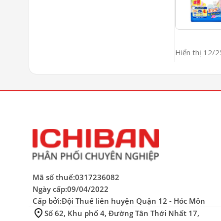
Hiển thị 12/
Mã số thuế:
0317236082
Ngày cấp:
09/04/2022
Cấp bởi:
Đội Thuế liên huyện Quận 12 - Hóc Môn
location_on
Số 62, Khu phố 4, Đường Tân Thới Nhất 17,