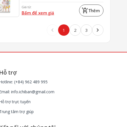
Giá từ:
add_shopping_cart
Thêm
Bấm để xem giá
keyboard_arrow_left
keyboard_arrow_right
1
2
3
Hỗ trợ
Hotline: (+84) 962 489 995
Email:
info.ichiban@gmail.com
Hỗ trợ trực tuyến
Trung tâm trợ giúp