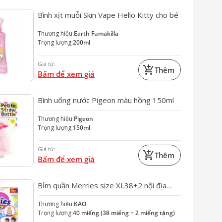
Bình xịt muỗi Skin Vape Hello Kitty cho bé
Thương hiệu:
Earth Fumakilla
Trọng lượng:
200ml
Giá từ:
add_shopping_cart
Thêm
Bấm để xem giá
Bình uống nước Pigeon màu hồng 150ml
Thương hiệu:
Pigeon
Trọng lượng:
150ml
Giá từ:
add_shopping_cart
Thêm
Bấm để xem giá
Bỉm quần Merries size XL38+2 nội địa
Nhật Bản cho bé 12-22kg
Thương hiệu:
KAO
Trọng lượng:
40 miếng (38 miếng + 2 miếng tặng)