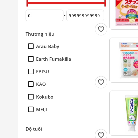
~
favorite
Thương hiệu
Arau Baby
Earth Fumakilla
EBISU
favorite
KAO
Kokubo
MEIJI
Merries
Độ tuổi
favorite
MOONY