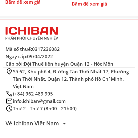
Bấm để xem giá
Bấm để xem giá
Mã số thuế:
0317236082
Ngày cấp:
09/04/2022
Cấp bởi:
Đội Thuế liên huyện Quận 12 - Hóc Môn
location_on
Số 62, Khu phố 4, Đường Tân Thới Nhất 17, Phường
Tân Thới Nhất, Quận 12, Thành phố Hồ Chí Minh,
Việt Nam
phone
(+84) 962 489 995
mail
info.ichiban@gmail.com
schedule
Thứ 2 - Thứ 7 (8h00 - 21h00)
arrow_drop_down
Về Ichiban Việt Nam