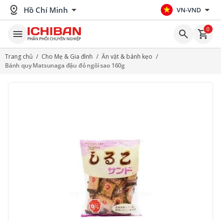
distance
arrow_drop_down
arrow_drop_down
Hồ Chí Minh
VN-VND
0
menu
search
shopping_cart
Trang chủ
/
Cho Mẹ & Gia đình
/
Ăn vặt & bánh kẹo
/
Bánh quy Matsunaga đậu đỏ ngôi sao 160g