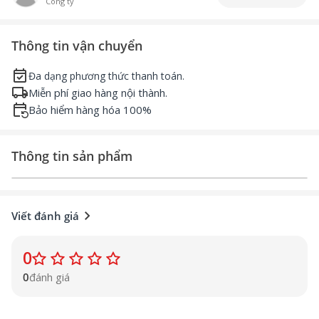
Công ty
Thông tin vận chuyển
event_available
Đa dạng phương thức thanh toán.
local_shipping
Miễn phí giao hàng nội thành.
event_repeat
Bảo hiểm hàng hóa 100%
Thông tin sản phẩm
chevron_right
Viết đánh giá
0
0
đánh giá