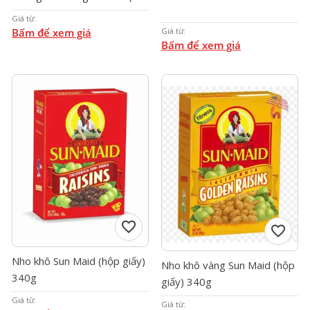
Màu hồng )
Giá từ:
Giá từ:
Bấm để xem giá
Bấm để xem giá
favorite
favorite
Nho khô Sun Maid (hộp giấy)
Nho khô vàng Sun Maid (hộp
340g
giấy) 340g
Giá từ:
Giá từ: