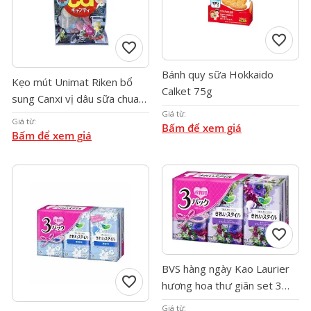
favorite
favorite
Bánh quy sữa Hokkaido
Kẹo mút Unimat Riken bổ
Calket 75g
sung Canxi vị dâu sữa chua
Giá từ:
56g (8 que)
Giá từ:
Bấm để xem giá
Bấm để xem giá
favorite
BVS hàng ngày Kao Laurier
favorite
hương hoa thư giãn set 3
(36 miếng * 3)
Giá từ: