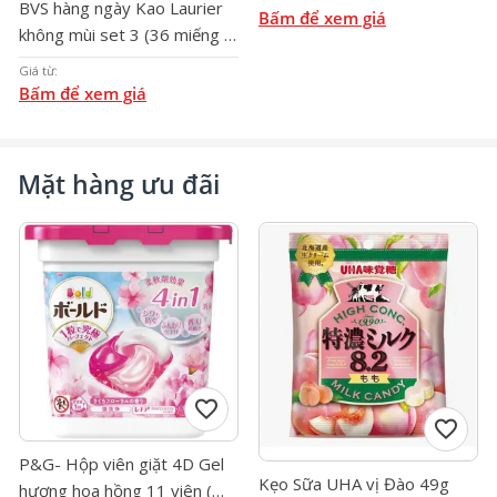
BVS hàng ngày Kao Laurier
Bấm để xem giá
không mùi set 3 (36 miếng *
3)
Giá từ:
Bấm để xem giá
Mặt hàng ưu đãi
favorite
favorite
P&G- Hộp viên giặt 4D Gel
Kẹo Sữa UHA vị Đào 49g
hương hoa hồng 11 viên (