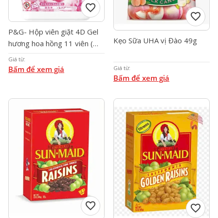
favorite
favorite
P&G- Hộp viên giặt 4D Gel
Kẹo Sữa UHA vị Đào 49g
hương hoa hồng 11 viên (
Màu hồng )
Giá từ:
Giá từ:
Bấm để xem giá
Bấm để xem giá
favorite
favorite