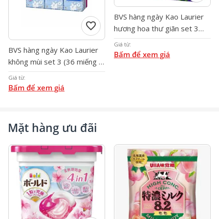
BVS hàng ngày Kao Laurier
Công Ty Cổ Phần Thương Mại Dịch Vụ Ichiban Việt
favorite
hương hoa thư giãn set 3
Nam
(36 miếng * 3)
Website: ichibanco.vn
Giá từ:
BVS hàng ngày Kao Laurier
Email:
info.ichiban@gmail.com
Bấm để xem giá
không mùi set 3 (36 miếng *
Hotline: 0962489995
3)
ICHIBAN VIỆT NAM | Phân phối chuyên nghiệp
Giá từ:
Bấm để xem giá
Mặt hàng ưu đãi