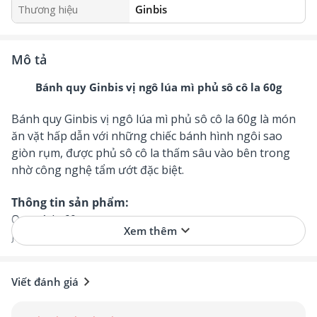
Thương hiệu
Ginbis
Mô tả
Bánh quy Ginbis vị ngô lúa mì phủ sô cô la 60g
Bánh quy Ginbis vị ngô lúa mì phủ sô cô la 60g là món
ăn vặt hấp dẫn với những chiếc bánh hình ngôi sao
giòn rụm, được phủ sô cô la thấm sâu vào bên trong
nhờ công nghệ tẩm ướt đặc biệt.
Thông tin sản phẩm:
Quy cách: 60g
keyboard_arrow_down
Xem thêm
JAN: 4901588617313
Xuất xứ: Nhật Bản
Thương hiệu: Ginbis
chevron_right
Viết đánh giá
1. Ưu điểm nổi bật
- Thưởng thức
Bánh quy Ginbis vị ngô lúa mì phủ sô