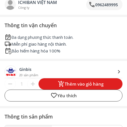
ICHIBAN VIỆT NAM
call
0962489995
Công ty
Thông tin vận chuyển
event_available
Đa dạng phương thức thanh toán.
local_shipping
Miễn phí giao hàng nội thành.
event_repeat
Bảo hiểm hàng hóa 100%
Ginbis
chevron_right
20 sản phẩm
remove
add
add_shopping_cart
Thêm vào giỏ hàng
favorite
Yêu thích
Thông tin sản phẩm