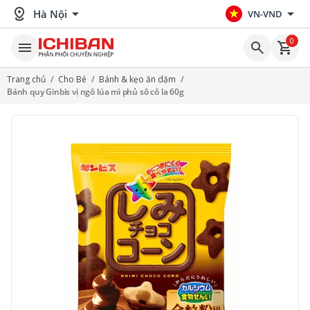
distance
arrow_drop_down
arrow_drop_down
Hà Nội
VN-VND
0
menu
search
shopping_cart
Trang chủ
/
Cho Bé
/
Bánh & kẹo ăn dặm
/
Bánh quy Ginbis vị ngô lúa mì phủ sô cô la 60g