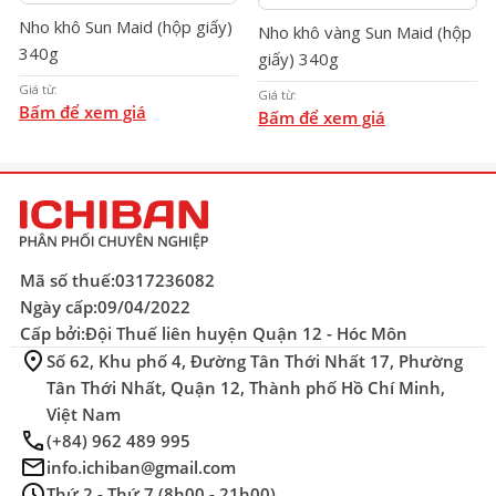
Nho khô Sun Maid (hộp giấy)
Nho khô vàng Sun Maid (hộp
340g
giấy) 340g
Giá từ:
Giá từ:
Bấm để xem giá
Bấm để xem giá
Mã số thuế:
0317236082
Ngày cấp:
09/04/2022
Cấp bởi:
Đội Thuế liên huyện Quận 12 - Hóc Môn
location_on
Số 62, Khu phố 4, Đường Tân Thới Nhất 17, Phường
Tân Thới Nhất, Quận 12, Thành phố Hồ Chí Minh,
Việt Nam
phone
(+84) 962 489 995
mail
info.ichiban@gmail.com
schedule
Thứ 2 - Thứ 7 (8h00 - 21h00)