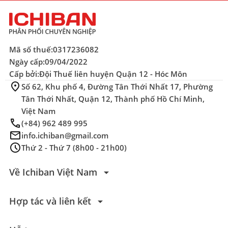
Mã số thuế:
0317236082
Ngày cấp:
09/04/2022
Cấp bởi:
Đội Thuế liên huyện Quận 12 - Hóc Môn
location_on
Số 62, Khu phố 4, Đường Tân Thới Nhất 17, Phường
Tân Thới Nhất, Quận 12, Thành phố Hồ Chí Minh,
Việt Nam
phone
(+84) 962 489 995
mail
info.ichiban@gmail.com
schedule
Thứ 2 - Thứ 7 (8h00 - 21h00)
arrow_drop_down
Về Ichiban Việt Nam
arrow_drop_down
Hợp tác và liên kết