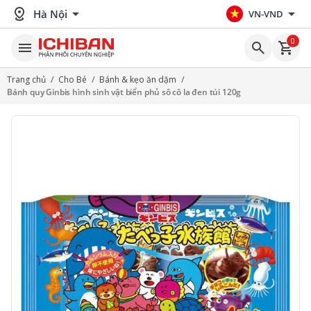
distance
arrow_drop_down
arrow_drop_down
Hà Nội
VN-VND
0
menu
search
shopping_cart
Trang chủ
/
Cho Bé
/
Bánh & kẹo ăn dặm
/
Bánh quy Ginbis hình sinh vật biển phủ sô cô la đen túi 120g