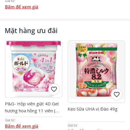
Giá từ:
Bấm để xem giá
Mặt hàng ưu đãi
favorite
favorite
P&G- Hộp viên giặt 4D Gel
Kẹo Sữa UHA vị Đào 49g
hương hoa hồng 11 viên (
Màu hồng )
Giá từ:
Giá từ:
Bấm để xem giá