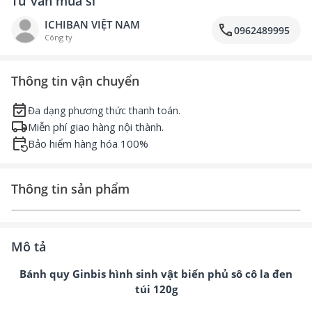
Tư vấn mua sỉ
ICHIBAN VIỆT NAM
call
0962489995
Công ty
Thông tin vận chuyển
event_available
Đa dạng phương thức thanh toán.
local_shipping
Miễn phí giao hàng nội thành.
event_repeat
Bảo hiểm hàng hóa 100%
Thông tin sản phẩm
Mô tả
Bánh quy Ginbis hình sinh vật biển phủ sô cô la đen
túi 120g