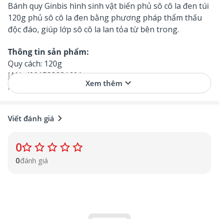
Bánh quy Ginbis hình sinh vật biển phủ sô cô la đen túi
120g phủ sô cô la đen bằng phương pháp thẩm thấu
độc đáo, giúp lớp sô cô la lan tỏa từ bên trong.
Thông tin sản phẩm:
Quy cách: 120g
JAN: 4901588231601
keyboard_arrow_down
Xem thêm
Xuất xứ: Nhật Bản
Thương hiệu: Ginbis
chevron_right
Viết đánh giá
1. Ưu điểm nổi bật
- Khám phá thế giới đại dương ngọt ngào với
bánh
quy Ginbis Tabekko Aquarium
! Với 47 hình dạng sinh
0
vật biển đáng yêu, mỗi chiếc bánh được phủ sô cô la
0
đánh giá
đen bằng phương pháp thẩm thấu độc đáo, giúp lớp
sô cô la lan tỏa từ bên trong, tạo nên sự hòa quyện
hoàn hảo giữa vị giòn của bánh và vị ngọt tan chảy của
sô cô la.
- Đặc biệt, nhờ lớp sô cô la thấm sâu vào từng chiếc