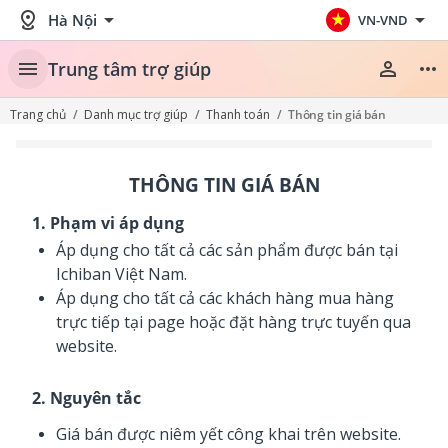
distance
arrow_drop_down
arrow_drop_down
Hà Nội
VN-VND
menu
person
more_horiz
Trung tâm trợ giúp
Trang chủ
/
Danh mục trợ giúp
/
Thanh toán
/
Thông tin giá bán
THÔNG TIN GIÁ BÁN
1. Phạm vi áp dụng
Áp dụng cho tất cả các sản phẩm được bán tại
Ichiban Việt Nam.
Áp dụng cho tất cả các khách hàng mua hàng
trực tiếp tại page hoặc đặt hàng trực tuyến qua
website.
2. Nguyên tắc
Giá bán được niêm yết công khai trên website.